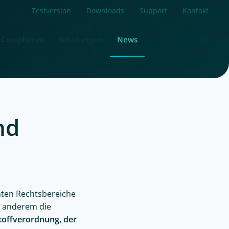
Testversion
Downloads
Support
Kontakt
Compliance
Schulungen
News
nd
ten Rechtsbereiche
r anderem die
toffverordnung, der