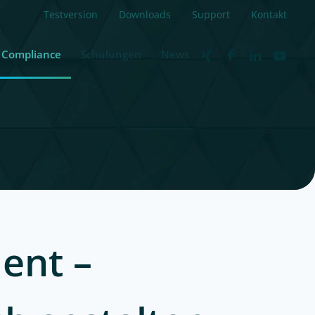
Testversion
Downloads
Support
Kontakt
Compliance
Schulungen
News
ent –