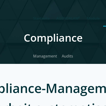
®
Startseite
AGENDALAW
Module
Compliance
Management
Audits
liance-Managem